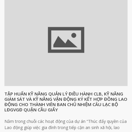
TẬP HUẤN KỸ NĂNG QUẢN LÝ ĐIỀU HÀNH CLB, KỸ NĂNG
GIÁM SÁT VÀ KỸ NĂNG VẬN ĐỘNG KÝ KẾT HỢP ĐỒNG LAO
ĐỘNG CHO THÀNH VIÊN BAN CHỦ NHIỆM CÂU LẠC BỘ
LĐGVGĐ QUẬN CẦU GIẤY
Nằm trong chuỗi các hoạt động của dự án “Thúc đẩy quyền của
Lao động giúp việc gia đình trong tiếp cận an sinh xã hội, lao