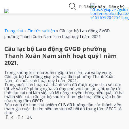
Đăng nhập
/
Đăng ký
Trang chủ
»
Tin tức sự kiện
»
Câu lạc bộ Lao động GVGĐ
phường Thanh Xuân Nam sinh hoạt quý I năm 2021.
Câu lạc bộ Lao động GVGĐ phường
Thanh Xuân Nam sinh hoạt quý I năm
2021.
Trong không khí mùa xuân ngập tràn niềm vui và hy vọng.
Câu lạc bộ Lao động giúp việc gia đình phường Thanh Xuân
Nam tổ chức sinh hoạt quý I năm 2021.
Trong buổi sinh hoạt các thành viên đã được nghe chia sẻ tóm
tắt về vấn đề phòng ngừa và ứng phó với bạo lực giới; quấy rối
tình dục tại nơi làm việc và kỹ năng truyền thông hiệu quả, từ hai
thành viên của câu lạc bộ sau khi tham gia hoạt động tập huấn
của trung tâm GFCD.
Bên cạnh đó ban chủ nhiệm CLB đã hướng dẫn các thành viên
tham gia cuộc thi tìm hiểu an sinh xã hội do trung tâm GFCD tổ
chức.
0
4
1