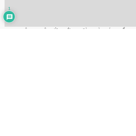
1
TRUNG TÂM NGHIÊN CỨU GIỚI, GIA ĐÌNH VÀ PHÁT TRIỂN
CỘNG ĐỒNG CHIA SẺ KHÓ…
29 Tháng Tám, 2021