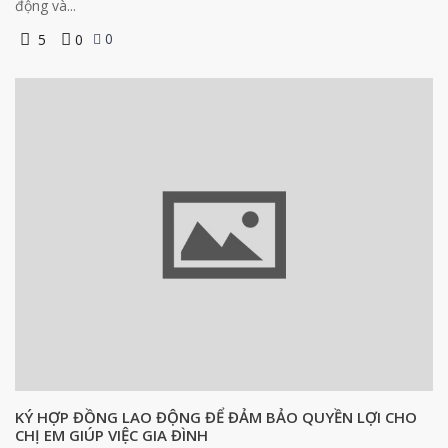
động và...
0
5
0
KÝ HỢP ĐỒNG LAO ĐỘNG ĐỂ ĐẢM BẢO QUYỀN LỢI CHO
CHỊ EM GIÚP VIỆC GIA ĐÌNH