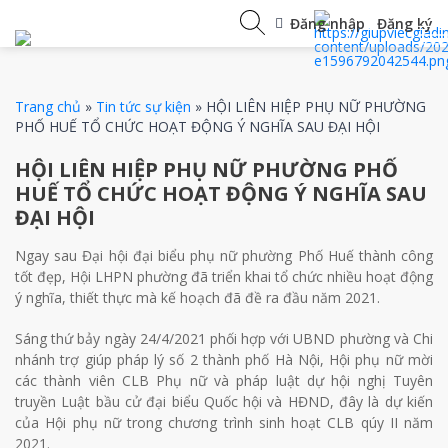
Đăng nhập
/
Đăng ký
Trang chủ
»
Tin tức sự kiện
»
HỘI LIÊN HIỆP PHỤ NỮ PHƯỜNG
PHỐ HUẾ TỔ CHỨC HOẠT ĐỘNG Ý NGHĨA SAU ĐẠI HỘI
HỘI LIÊN HIỆP PHỤ NỮ PHƯỜNG PHỐ
HUẾ TỔ CHỨC HOẠT ĐỘNG Ý NGHĨA SAU
ĐẠI HỘI
Ngay sau Đại hội đại biểu phụ nữ phường Phố Huế thành công
tốt đẹp, Hội LHPN phường đã triển khai tổ chức nhiều hoạt động
ý nghĩa, thiết thực mà kế hoạch đã đề ra đầu năm 2021.
Sáng thứ bảy ngày 24/4/2021 phối hợp với UBND phường và Chi
nhánh trợ giúp pháp lý số 2 thành phố Hà Nội, Hội phụ nữ mời
các thành viên CLB Phụ nữ và pháp luật dự hội nghị Tuyên
truyền Luật bầu cử đại biểu Quốc hội và HĐND, đây là dự kiến
của Hội phụ nữ trong chương trình sinh hoạt CLB qúy II năm
2021.