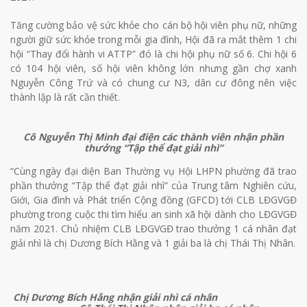
Tăng cường bảo vệ sức khỏe cho cán bộ hội viên phụ nữ, những
người giữ sức khỏe trong mỗi gia đình, Hội đã ra mắt thêm 1 chi
hội “Thay đổi hành vi ATTP” đó là chi hội phụ nữ số 6. Chi hội 6
có 104 hội viên, số hội viên không lớn nhưng gần chợ xanh
Nguyễn Công Trứ và có chung cư N3, dân cư đông nên việc
thành lập là rất cần thiết.
Cô Nguyễn Thị Minh đại điện các thành viên nhận phần
thưởng “Tập thể đạt giải nhì”
“Cùng ngày đại diện Ban Thường vụ Hội LHPN phường đã trao
phần thưởng “Tập thể đạt giải nhì” của Trung tâm Nghiên cứu,
Giới, Gia đình và Phát triển Cộng đồng (GFCD) tới CLB LĐGVGĐ
phường trong cuộc thi tìm hiểu an sinh xã hội dành cho LĐGVGĐ
năm 2021. Chủ nhiệm CLB LĐGVGĐ trao thưởng 1 cá nhân đạt
giải nhì là chị Dương Bích Hằng và 1 giải ba là chị Thái Thị Nhân.
Chị Dương Bích Hằng nhận giải nhì cá nhân