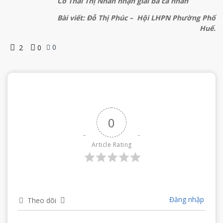
Cô Thái Thị Nhân nhận giải ba cá nhân
Bài viết: Đỗ Thị Phúc – Hội LHPN Phường Phố
Huế.
0
2
0
0
Article Rating
Đăng nhập
Theo dõi