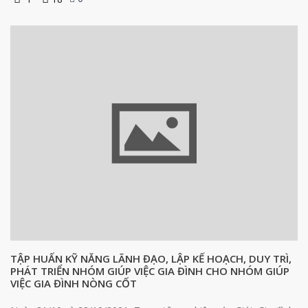
TẬP HUẤN KỸ NĂNG LÃNH ĐẠO, LẬP KẾ HOẠCH, DUY TRÌ,
PHÁT TRIỂN NHÓM GIÚP VIỆC GIA ĐÌNH CHO NHÓM GIÚP
VIỆC GIA ĐÌNH NÒNG CỐT